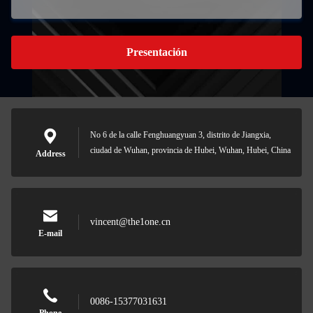
Presentación
No 6 de la calle Fenghuangyuan 3, distrito de Jiangxia,
ciudad de Wuhan, provincia de Hubei, Wuhan, Hubei, China
Address
vincent@the1one.cn
E-mail
0086-15377031631