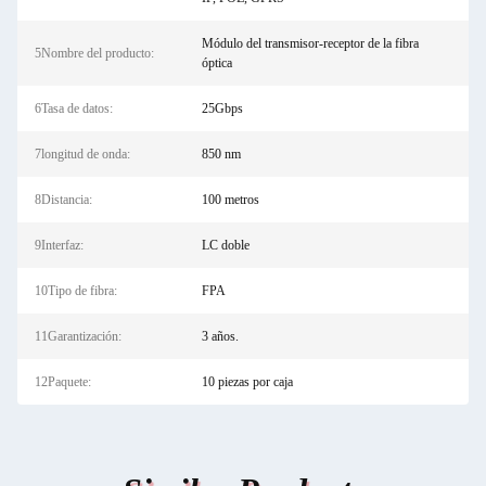
Módulo del transmisor-receptor de la fibra
5Nombre del producto:
óptica
6Tasa de datos:
25Gbps
7longitud de onda:
850 nm
8Distancia:
100 metros
9Interfaz:
LC doble
10Tipo de fibra:
FPA
11Garantización:
3 años.
12Paquete:
10 piezas por caja