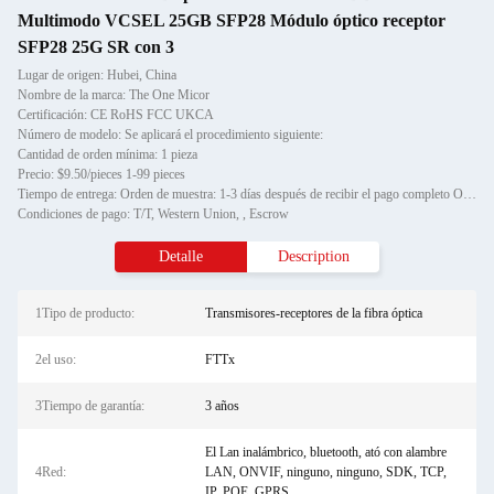
Multimodo VCSEL 25GB SFP28 Módulo óptico receptor
SFP28 25G SR con 3
Lugar de origen: Hubei, China
Nombre de la marca: The One Micor
Certificación: CE RoHS FCC UKCA
Número de modelo: Se aplicará el procedimiento siguiente:
Cantidad de orden mínima: 1 pieza
Precio: $9.50/pieces 1-99 pieces
Tiempo de entrega: Orden de muestra: 1-3 días después de recibir el pago completo Orden de stock: 3-7 días después de r
Condiciones de pago: T/T, Western Union, , Escrow
Detalle
Description
1Tipo de producto:
Transmisores-receptores de la fibra óptica
2el uso:
FTTx
3Tiempo de garantía:
3 años
El Lan inalámbrico, bluetooth, ató con alambre
4Red:
LAN, ONVIF, ninguno, ninguno, SDK, TCP,
IP, POE, GPRS