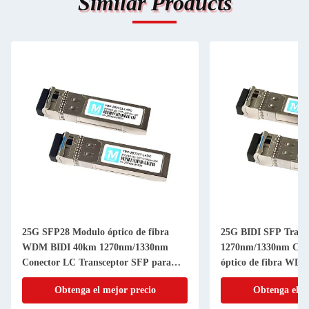
Similar Products
25G SFP28 Modulo óptico de fibra
25G BIDI SFP Trans
WDM BIDI 40km 1270nm/1330nm
1270nm/1330nm Con
Conector LC Transceptor SFP para
óptico de fibra WDM
transmisión a larga distancia
a larga distancia
Obtenga el mejor precio
Obtenga el m